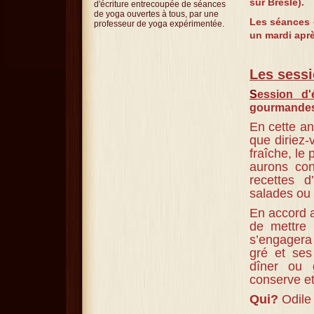
sur Bresle).
d'écriture entrecoupée de séances
de yoga ouvertes à tous, par une
Les séances d
professeur de yoga expérimentée.
un mardi aprè
Les sessi
S
ession d'
gourmandes 
En cette an
que
diriez-
fraîche, le 
aurons con
recettes d
salades ou 
En accord 
de mettre
s’engagera
gré et ses
dîner ou 
conserve e
Qui?
Odile