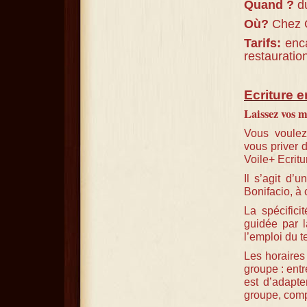
Quand ?
d
Où?
Chez O
Tarifs:
enc
restauratio
Ecriture 
Laissez vos m
Vous voulez 
vous priver d
Voile+ Ecritu
Il s’agit d’
Bonifacio, à
La spécifici
guidée par l
l’emploi du 
Les horaires
groupe : entr
est d’adapte
groupe, com