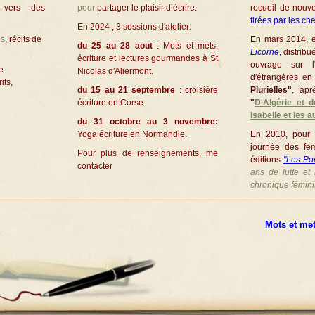
e vers des
pour
partager le plaisir d’écrire.
recueil de nouve
tirées par les ch
En 2024 , 3 sessions d'atelier:
es
, récits de
En mars 2014, e
du 25 au 28 aout
: Mots et mets,
Licorne
,
distribu
écriture et lectures gourmandes à St
ouvrage sur l'
e
Nicolas d'Aliermont.
d'étrangères e
its,
du 15 au 21 septembre
: croisière
Plurielles"
, apr
écriture en Corse.
"
D'Algérie et 
Isabelle et les a
du 31 octobre au 3 novembre:
Yoga écriture en Normandie.
En 2010, pour 
journée des fe
Pour plus de renseignements, me
éditions
"Les Poi
contacter
ans de lutte e
chronique fémini
Mots et mets: 