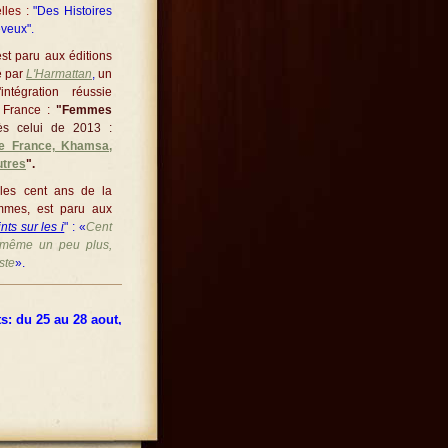
lles :
"Des Histoires
eveux".
st paru aux éditions
é par
L'Harmattan
,
un
intégration réussie
n France :
"Femmes
ès celui de 2013 :
de France, Khamsa,
utres
".
les cent ans de la
mmes, est paru aux
nts sur les i
" : «
Cent
t même un peu plus,
ste
».
du 25 au 28 aout, quatre jours d'écriture et lectures gourmandes à St Ni