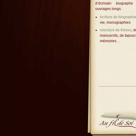
d’écrivain biograph
ouvrages longs :
écriture de biographi
vie, monographies
relecture de thèses
, d
manuscrits, de tapuscr
mémoires…