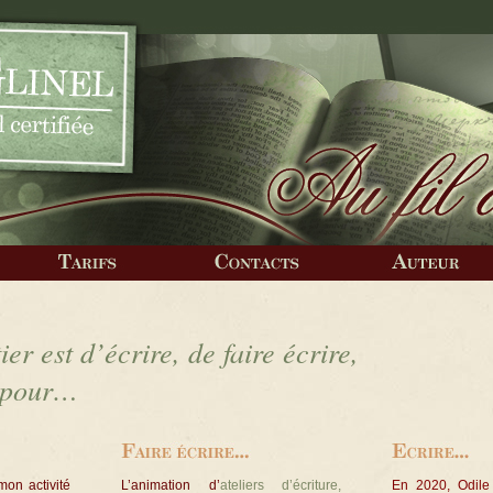
Locations
contacts
auteur
r est d’écrire, de faire écrire,
e pour…
mon activité
L’animation d’
ateliers d’écriture,
En 2020, Odile